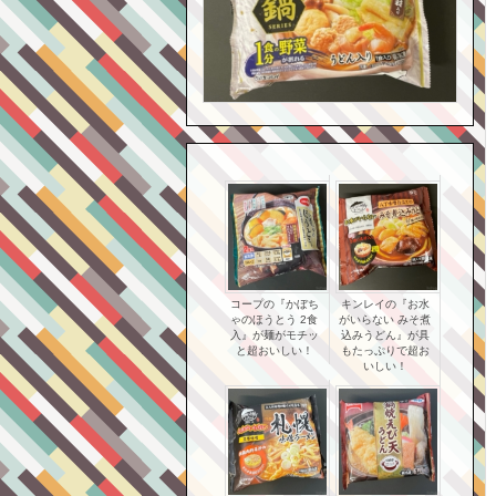
コープの『かぼち
キンレイの『お水
ゃのほうとう 2食
がいらない みそ煮
入』が麺がモチッ
込みうどん』が具
と超おいしい！
もたっぷりで超お
いしい！