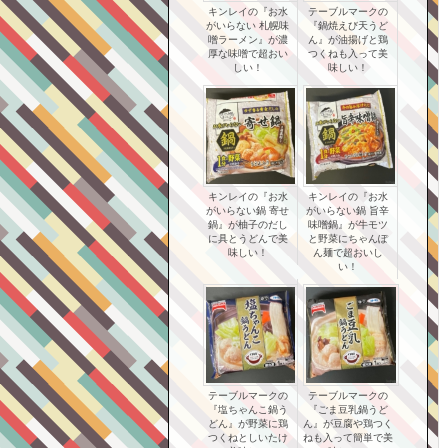
キンレイの『お水
テーブルマークの
がいらない 札幌味
『鍋焼えび天うど
噌ラーメン』が濃
ん』が油揚げと鶏
厚な味噌で超おい
つくねも入って美
しい！
味しい！
キンレイの『お水
キンレイの『お水
がいらない鍋 寄せ
がいらない鍋 旨辛
鍋』が柚子のだし
味噌鍋』が牛モツ
に具とうどんで美
と野菜にちゃんぽ
味しい！
ん麺で超おいし
い！
テーブルマークの
テーブルマークの
『塩ちゃんこ鍋う
『ごま豆乳鍋うど
どん』が野菜に鶏
ん』が豆腐や鶏つく
つくねとしいたけ
ねも入って簡単で美