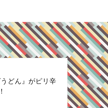
ゲうどん』がピリ辛
！