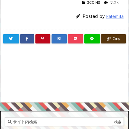
3COINS
マスク
Posted by
katemita
B!
Copy