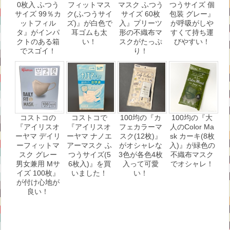
0枚入 ふつう
フィットマス
マスク ふつう
つうサイズ 個
サイズ 99％カ
ク(ふつうサイ
サイズ 60枚
包装 グレー』
ットフィル
ズ)』が白色で
入』プリーツ
が呼吸がしや
タ』がインパ
耳ゴムも太
形の不織布マ
すくて持ち運
クトのある箱
い！
スクがたっぷ
びやすい！
でスゴイ！
り！
コストコの
コストコで
100均の『カ
100均の『大
『アイリスオ
『アイリスオ
フェカラーマ
人のColor Ma
ーヤマ デイリ
ーヤマ ナノエ
スク(12枚)』
sk カーキ(8枚
ーフィットマ
アーマスク ふ
がオシャレな
入)』が緑色の
スク グレー
つうサイズ(5
3色が各色4枚
不織布マスク
男女兼用 Mサ
6枚入)』を買
入って可愛
でオシャレ！
イズ 100枚』
いました！
い！
が付け心地が
良い！